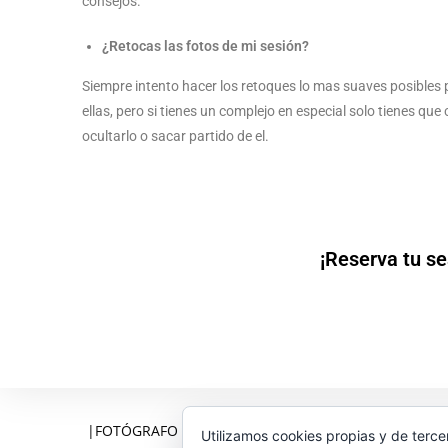
consejos.
¿Retocas las fotos de mi sesión?
Siempre intento hacer los retoques lo mas suaves posibles 
ellas, pero si tienes un complejo en especial solo tienes qu
ocultarlo o sacar partido de el.
¡Reserva tu se
|FOTÓGRAFO EN PONTEVEDRA | FOTÓGRAFO DE BO
Utilizamos cookies propias y de terce