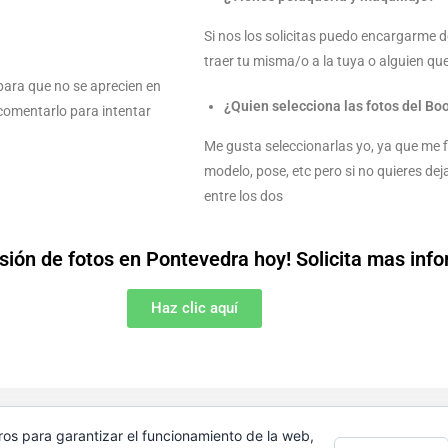
Si nos los solicitas puedo encargarme d
traer tu misma/o a la tuya o alguien qu
para que no se aprecien en
¿Quien selecciona las fotos del Bo
e comentarlo para intentar
Me gusta seleccionarlas yo, ya que me fi
modelo, pose, etc pero si no quieres d
entre los dos
sión de fotos en Pontevedra hoy! Solicita mas inf
Haz clic aquí
OKS | FOTÓGRAFO DE BODAS PONTEVEDRA | FOTÓGRAFO DE DES
ros para garantizar el funcionamiento de la web,