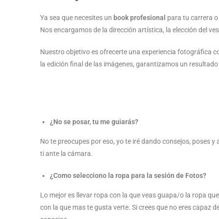
Ya sea que necesites un
book profesional
para tu carrera 
Nos encargamos de la dirección artística, la elección del ve
Nuestro objetivo es ofrecerte una experiencia fotográfica c
la edición final de las imágenes, garantizamos un resultado 
¿No se posar, tu me guiarás?
No te preocupes por eso, yo te iré dando consejos, poses y
ti ante la cámara.
¿Como selecciono la ropa para la sesión de Fotos?
Lo mejor es llevar ropa con la que veas guapa/o la ropa que 
con la que mas te gusta verte. Si crees que no eres capaz de