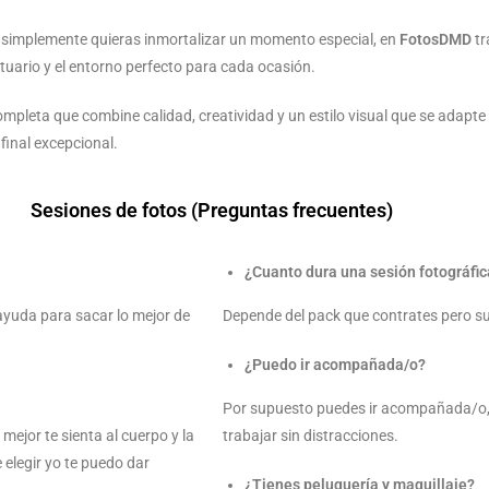
o simplemente quieras inmortalizar un momento especial, en
FotosDMD
tr
stuario y el entorno perfecto para cada ocasión.
ompleta que combine calidad, creatividad y un estilo visual que se adapt
final excepcional.
Sesiones de fotos (Preguntas frecuentes)
¿Cuanto dura una sesión fotográfic
 ayuda para sacar lo mejor de
Depende del pack que contrates pero su
¿Puedo ir acompañada/o?
Por supuesto puedes ir acompañada/o,
mejor te sienta al cuerpo y la
trabajar sin distracciones.
 elegir yo te puedo dar
¿Tienes peluquería y maquillaje?