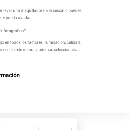
e llevar una maquilladora a la sesión o puedes
e te pueda ayudar.
ok fotográfico?
jo en todos los factores, iluminación, calidad,
ejar eso en mis manos podemos seleccionarlas
ormación
NUDO| FOTOGRAFO DE EMBARAZOS|